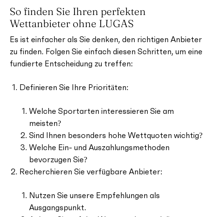
So finden Sie Ihren perfekten
Wettanbieter ohne LUGAS
Es ist einfacher als Sie denken, den richtigen Anbieter
zu finden. Folgen Sie einfach diesen Schritten, um eine
fundierte Entscheidung zu treffen:
Definieren Sie Ihre Prioritäten:
Welche Sportarten interessieren Sie am
meisten?
Sind Ihnen besonders hohe Wettquoten wichtig?
Welche Ein- und Auszahlungsmethoden
bevorzugen Sie?
Recherchieren Sie verfügbare Anbieter:
Nutzen Sie unsere Empfehlungen als
Ausgangspunkt.