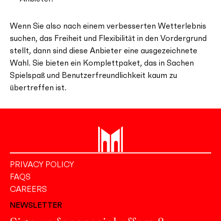
Wenn Sie also nach einem verbesserten Wetterlebnis
suchen, das Freiheit und Flexibilität in den Vordergrund
stellt, dann sind diese Anbieter eine ausgezeichnete
Wahl. Sie bieten ein Komplettpaket, das in Sachen
Spielspaß und Benutzerfreundlichkeit kaum zu
übertreffen ist.
PRIVACY POLICY
FAQS
CAREERS
NEWSLETTER