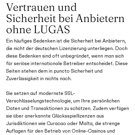
Vertrauen und
Sicherheit bei Anbietern
ohne LUGAS
Ein häufiges Bedenken ist die Sicherheit bei Anbietern,
die nicht der deutschen Lizenzierung unterliegen. Doch
diese Bedenken sind oft unbegründet, wenn man sich
für seriöse internationale Betreiber entscheidet. Diese
Seiten stehen dem in puncto Sicherheit und
Zuverlässigkeit in nichts nach.
Sie setzen auf modernste SSL-
Verschlüsselungstechnologie, um Ihre persönlichen
Daten und Transaktionen zu schützen. Zudem verfügen
sie über anerkannte Glücksspiellizenzen aus
Jurisdiktionen wie Curacao oder Malta, die strenge
Auflagen für den Betrieb von Online-Casinos und