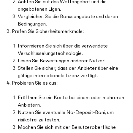
Achten Sie auf das Wettangebot und die
angebotenen Ligen.
Vergleichen Sie die Bonusangebote und deren
Bedingungen.
Prüfen Sie Sicherheitsmerkmale:
Informieren Sie sich über die verwendete
Verschlüsselungstechnologie.
Lesen Sie Bewertungen anderer Nutzer.
Stellen Sie sicher, dass der Anbieter über eine
gültige internationale Lizenz verfügt.
Probieren Sie es aus:
Eröffnen Sie ein Konto bei einem oder mehreren
Anbietern.
Nutzen Sie eventuelle No-Deposit-Boni, um
risikofrei zu testen.
Machen Sie sich mit der Benutzeroberfläche