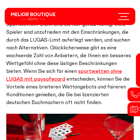
Skip
to
Menu
Sie suchen nach mehr Freiheit und Flexibilität bei Ihren
main
Sportwetten? Dann sind Sie hier genau richtig. Viele
content
Spieler sind unzufrieden mit den Einschränkungen, die
durch das LUGAS-Limit auferlegt werden, und suchen
nach Alternativen. Glücklicherweise gibt es eine
wachsende Zahl von Anbietern, die Ihnen ein besseres
Wettgefühl ohne diese lästigen Beschränkungen
bieten. Wenn Sie sich für einen
sportwetten ohne
LUGAS mit paysafecard
entscheiden, können Sie die
Vorteile eines breiteren Wettangebots und faireren
Konditionen genießen, die Sie bei lizenzierten
deutschen Buchmachern oft nicht finden.