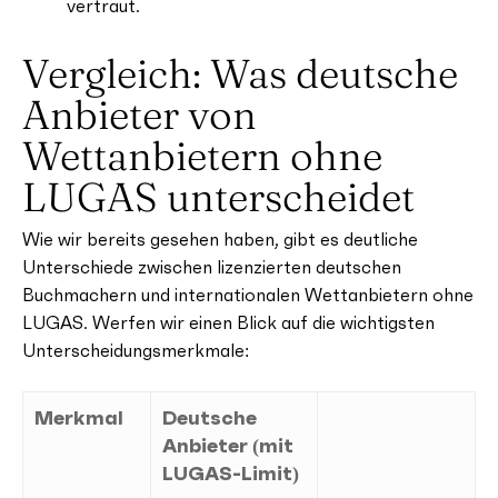
vertraut.
Vergleich: Was deutsche
Anbieter von
Wettanbietern ohne
LUGAS unterscheidet
Wie wir bereits gesehen haben, gibt es deutliche
Unterschiede zwischen lizenzierten deutschen
Buchmachern und internationalen Wettanbietern ohne
LUGAS. Werfen wir einen Blick auf die wichtigsten
Unterscheidungsmerkmale:
Merkmal
Deutsche
Anbieter (mit
LUGAS-Limit)