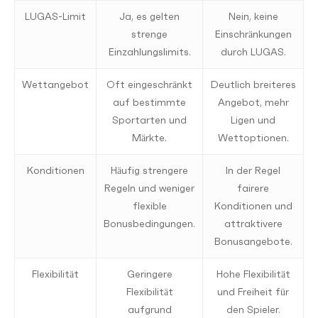
LUGAS-Limit
Ja, es gelten
Nein, keine
strenge
Einschränkungen
Einzahlungslimits.
durch LUGAS.
Wettangebot
Oft eingeschränkt
Deutlich breiteres
auf bestimmte
Angebot, mehr
Sportarten und
Ligen und
Märkte.
Wettoptionen.
Konditionen
Häufig strengere
In der Regel
Regeln und weniger
fairere
flexible
Konditionen und
Bonusbedingungen.
attraktivere
Bonusangebote.
Flexibilität
Geringere
Hohe Flexibilität
Flexibilität
und Freiheit für
aufgrund
den Spieler.