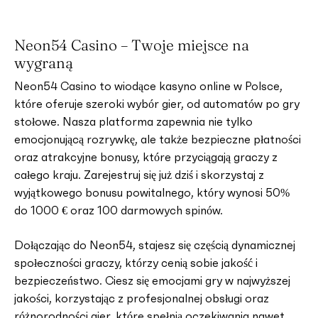
Neon54 Casino – Twoje miejsce na
wygraną
Neon54 Casino to wiodące kasyno online w Polsce,
które oferuje szeroki wybór gier, od automatów po gry
stołowe. Nasza platforma zapewnia nie tylko
emocjonującą rozrywkę, ale także bezpieczne płatności
oraz atrakcyjne bonusy, które przyciągają graczy z
całego kraju. Zarejestruj się już dziś i skorzystaj z
wyjątkowego bonusu powitalnego, który wynosi 50%
do 1000 € oraz 100 darmowych spinów.
Dołączając do Neon54, stajesz się częścią dynamicznej
społeczności graczy, którzy cenią sobie jakość i
bezpieczeństwo. Ciesz się emocjami gry w najwyższej
jakości, korzystając z profesjonalnej obsługi oraz
różnorodności gier, które spełnią oczekiwania nawet