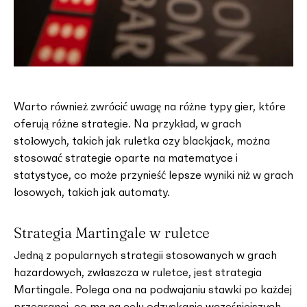
Warto również zwrócić uwagę na różne typy gier, które
oferują różne strategie. Na przykład, w grach
stołowych, takich jak ruletka czy blackjack, można
stosować strategie oparte na matematyce i
statystyce, co może przynieść lepsze wyniki niż w grach
losowych, takich jak automaty.
Strategia Martingale w ruletce
Jedną z popularnych strategii stosowanych w grach
hazardowych, zwłaszcza w ruletce, jest strategia
Martingale. Polega ona na podwajaniu stawki po każdej
przegranej, co ma na celu odzyskanie wcześniejszych