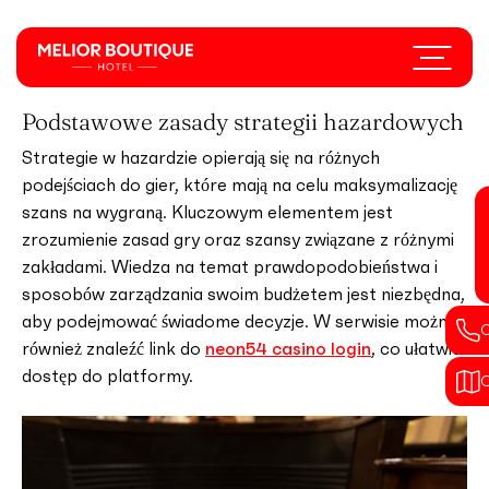
Skip
to
Menu
Strategie znane w hazardzie, które przynoszą zysk
main
content
Podstawowe zasady strategii hazardowych
Strategie w hazardzie opierają się na różnych
podejściach do gier, które mają na celu maksymalizację
szans na wygraną. Kluczowym elementem jest
zrozumienie zasad gry oraz szansy związane z różnymi
zakładami. Wiedza na temat prawdopodobieństwa i
sposobów zarządzania swoim budżetem jest niezbędna,
aby podejmować świadome decyzje. W serwisie można
również znaleźć link do
neon54 casino login
, co ułatwia
dostęp do platformy.