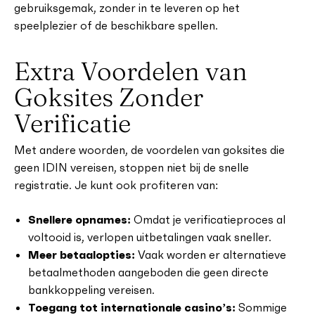
gebruiksgemak, zonder in te leveren op het
speelplezier of de beschikbare spellen.
Extra Voordelen van
Goksites Zonder
Verificatie
Met andere woorden, de voordelen van goksites die
geen IDIN vereisen, stoppen niet bij de snelle
registratie. Je kunt ook profiteren van:
Snellere opnames:
Omdat je verificatieproces al
voltooid is, verlopen uitbetalingen vaak sneller.
Meer betaalopties:
Vaak worden er alternatieve
betaalmethoden aangeboden die geen directe
bankkoppeling vereisen.
Toegang tot internationale casino’s:
Sommige