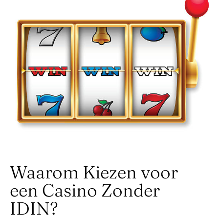
Waarom Kiezen voor
een Casino Zonder
IDIN?