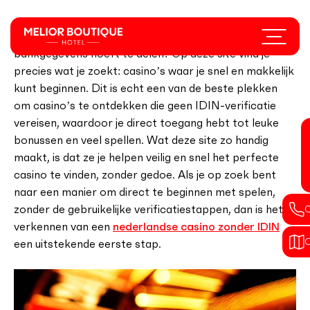
Skip
to
Menu
Wil je graag online gokken zonder dat je meteen je
main
bankgegevens hoeft te delen? Op deze site vind je
content
precies wat je zoekt: casino’s waar je snel en makkelijk
kunt beginnen. Dit is echt een van de beste plekken
om casino’s te ontdekken die geen IDIN-verificatie
vereisen, waardoor je direct toegang hebt tot leuke
bonussen en veel spellen. Wat deze site zo handig
maakt, is dat ze je helpen veilig en snel het perfecte
casino te vinden, zonder gedoe. Als je op zoek bent
naar een manier om direct te beginnen met spelen,
zonder de gebruikelijke verificatiestappen, dan is het
verkennen van een
nederlandse casino zonder IDIN
een uitstekende eerste stap.