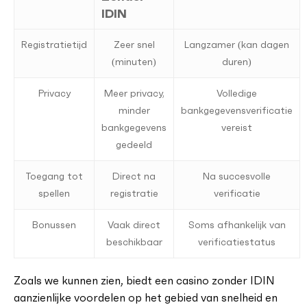
IDIN
Registratietijd
Zeer snel
Langzamer (kan dagen
(minuten)
duren)
Privacy
Meer privacy,
Volledige
minder
bankgegevensverificatie
bankgegevens
vereist
gedeeld
Toegang tot
Direct na
Na succesvolle
spellen
registratie
verificatie
Bonussen
Vaak direct
Soms afhankelijk van
beschikbaar
verificatiestatus
Zoals we kunnen zien, biedt een casino zonder IDIN
aanzienlijke voordelen op het gebied van snelheid en