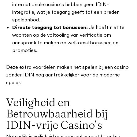
internationale casino’s hebben geen IDIN-
integratie, wat je toegang geeft tot een breder
spelaanbod.
Directe toegang tot bonussen:
Je hoeft niet te
wachten op de voltooiing van verificatie om
aanspraak te maken op welkomstbonussen en
promoties.
Deze extra voordelen maken het spelen bij een casino
zonder IDIN nog aantrekkelijker voor de moderne
speler.
Veiligheid en
Betrouwbaarheid bij
IDIN-vrije Casino’s
Natuurlijk is veiligheid een cruciaal aspect bij online