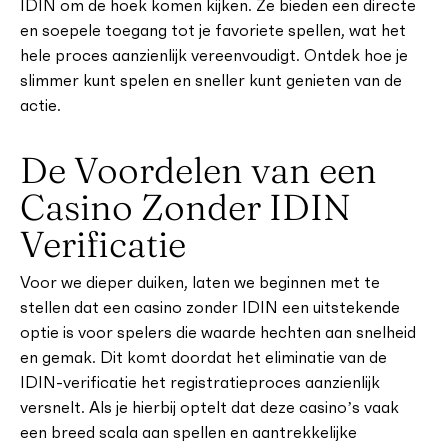
IDIN om de hoek komen kijken. Ze bieden een directe
en soepele toegang tot je favoriete spellen, wat het
hele proces aanzienlijk vereenvoudigt. Ontdek hoe je
slimmer kunt spelen en sneller kunt genieten van de
actie.
De Voordelen van een
Casino Zonder IDIN
Verificatie
Voor we dieper duiken, laten we beginnen met te
stellen dat een casino zonder IDIN een uitstekende
optie is voor spelers die waarde hechten aan snelheid
en gemak. Dit komt doordat het eliminatie van de
IDIN-verificatie het registratieproces aanzienlijk
versnelt. Als je hierbij optelt dat deze casino’s vaak
een breed scala aan spellen en aantrekkelijke