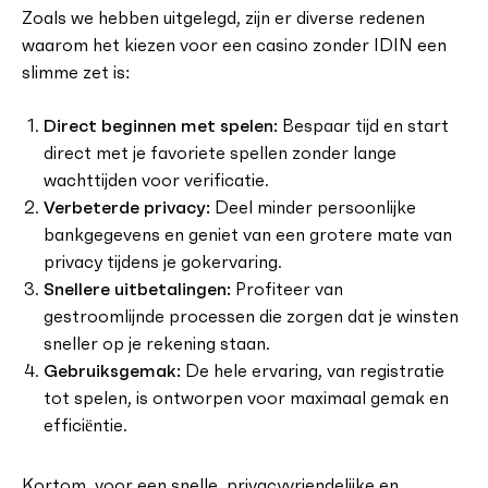
Zoals we hebben uitgelegd, zijn er diverse redenen
waarom het kiezen voor een casino zonder IDIN een
slimme zet is:
Direct beginnen met spelen:
Bespaar tijd en start
direct met je favoriete spellen zonder lange
wachttijden voor verificatie.
Verbeterde privacy:
Deel minder persoonlijke
bankgegevens en geniet van een grotere mate van
privacy tijdens je gokervaring.
Snellere uitbetalingen:
Profiteer van
gestroomlijnde processen die zorgen dat je winsten
sneller op je rekening staan.
Gebruiksgemak:
De hele ervaring, van registratie
tot spelen, is ontworpen voor maximaal gemak en
efficiëntie.
Kortom, voor een snelle, privacyvriendelijke en