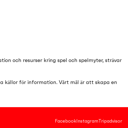
tion och resurser kring spel och spelmyter, strävar
ga källor för information. Vårt mål är att skapa en
Facebook
Instagram
Tripadvisor