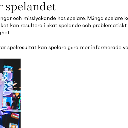
r spelandet
tningar och misslyckande hos spelare. Många spelare ka
ket kan resultera i ökat spelande och problematiskt
ghet.
ar spelresultat kan spelare göra mer informerade val 