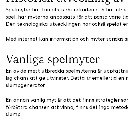
Spelmyter har funnits i århundraden och har utvec
spel, har myterna anpassats för att passa varje tid
Den teknologiska utvecklingen har också spelat en 
Med internet kan information och myter spridas sna
Vanliga spelmyter
En av de mest utbredda spelmyterna är uppfattning
låg chans att ge utvinster. Detta är emellertid en
slumpgenerator.
En annan vanlig myt är att det finns strategier so
förbättra chansen att vinna, finns det inga met
slump.