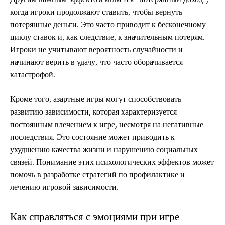
когда игроки продолжают ставить, чтобы вернуть
потерянные деньги. Это часто приводит к бесконечному
циклу ставок и, как следствие, к значительным потерям.
Игроки не учитывают вероятность случайности и
начинают верить в удачу, что часто оборачивается
катастрофой.
Кроме того, азартные игры могут способствовать
развитию зависимости, которая характеризуется
постоянным влечением к игре, несмотря на негативные
последствия. Это состояние может приводить к
ухудшению качества жизни и нарушению социальных
связей. Понимание этих психологических эффектов может
помочь в разработке стратегий по профилактике и
лечению игровой зависимости.
Как справляться с эмоциями при игре