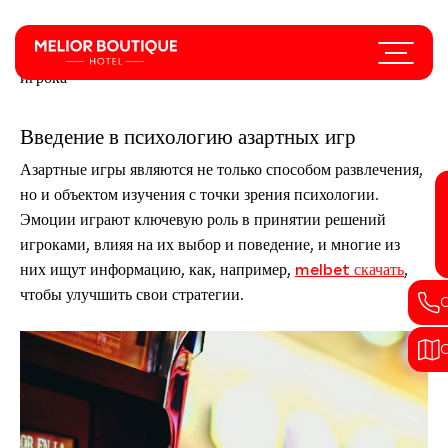
Skip
to
Menu
Психология азартных игр как эмоции влияют на выбор
main
игрока
content
Введение в психологию азартных игр
Азартные игры являются не только способом развлечения,
но и объектом изучения с точки зрения психологии.
Эмоции играют ключевую роль в принятии решений
игроками, влияя на их выбор и поведение, и многие из
них ищут информацию, как, например,
melbet скачать
,
чтобы улучшить свои стратегии.