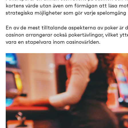
kortens värde utan även om förmågan att läsa mo
strategiska möjligheter som gör varje spelomgång 
En av de mest tilltalande aspekterna av poker är
casinon arrangerar också pokertävlingar, vilket yt
vara en stapelvara inom casinovärlden.