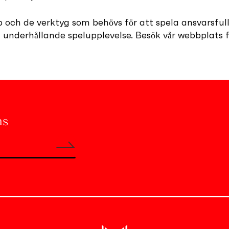
 och de verktyg som behövs för att spela ansvarsfullt
och underhållande spelupplevelse. Besök vår webbplats
ns