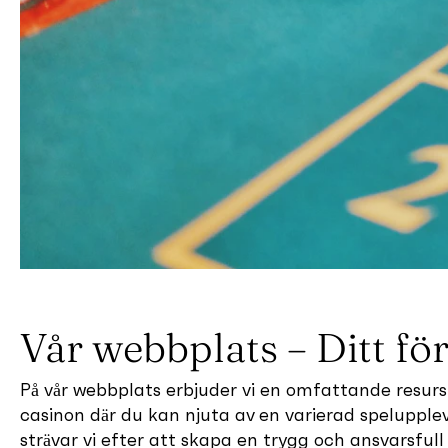
Vår webbplats – Ditt f
På vår webbplats erbjuder vi en omfattande resurs 
casinon där du kan njuta av en varierad spelupplev
strävar vi efter att skapa en trygg och ansvarsfull 