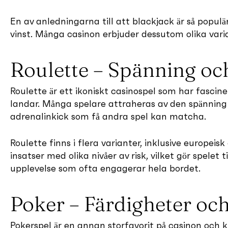
En av anledningarna till att blackjack är så popul
vinst. Många casinon erbjuder dessutom olika varian
Roulette – Spänning oc
Roulette är ett ikoniskt casinospel som har fascin
landar. Många spelare attraheras av den spänning
adrenalinkick som få andra spel kan matcha.
Roulette finns i flera varianter, inklusive europei
insatser med olika nivåer av risk, vilket gör spelet
upplevelse som ofta engagerar hela bordet.
Poker – Färdigheter och
Pokerspel är en annan storfavorit på casinon och k