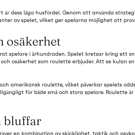
ärt är dess låga husfördel. Genom att använda strateg
ter av spelet, vilket ger spelarna möjlighet att prova
h osäkerhet
erat spelare i århundraden. Spelet kretsar kring ett 
 och osäkerhet som roulette erbjuder. Att se kulan 
sk och amerikansk roulette, vilket påverkar spelets od
 tillgängligt för både små och stora spelare. Roulette ä
 bluffar
räver en kombination av skicklighet, taktik och psyko