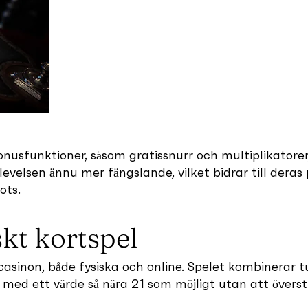
usfunktioner, såsom gratissnurr och multiplikatorer
evelsen ännu mer fängslande, vilket bidrar till deras 
ots.
skt kortspel
casinon, både fysiska och online. Spelet kombinerar tu
 med ett värde så nära 21 som möjligt utan att överst