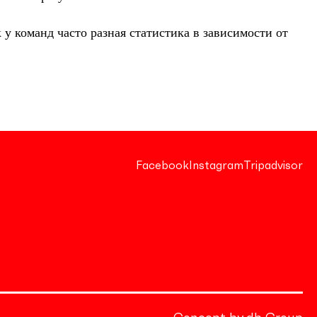
у команд часто разная статистика в зависимости от
Facebook
Instagram
Tripadvisor