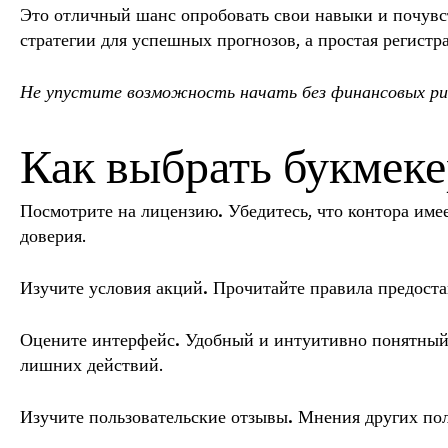
Это отличный шанс опробовать свои навыки и почувс
стратегии для успешных прогнозов, а простая регист
Не упустите возможность начать без финансовых рис
Как выбрать букмек
Посмотрите на лицензию.
Убедитесь, что контора име
доверия.
Изучите условия акций.
Прочитайте правила предостав
Оцените интерфейс.
Удобный и интуитивно понятный 
лишних действий.
Изучите пользовательские отзывы.
Мнения других поль