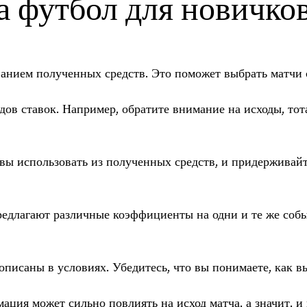
а футбол для новичко
ванием полученных средств. Это поможет выбрать матчи 
дов ставок. Например, обратите внимание на исходы, то
вы использовать из полученных средств, и придерживай
длагают различные коэффициенты на одни и те же собы
описаны в условиях. Убедитесь, что вы понимаете, как 
ция может сильно повлиять на исход матча, а значит, и 