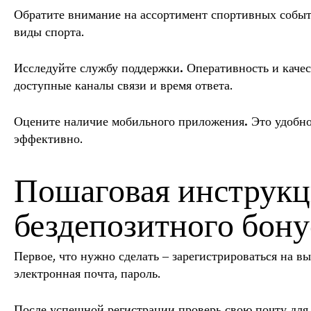
Обратите внимание на ассортимент спортивных событ
виды спорта.
Исследуйте службу поддержки.
Оперативность и качес
доступные каналы связи и время ответа.
Оцените наличие мобильного приложения.
Это удобно 
эффективно.
Пошаговая инструкц
бездепозитного бону
Первое, что нужно сделать – зарегистрироваться на в
электронная почта, пароль.
После успешной регистрации проверь свою почту для 