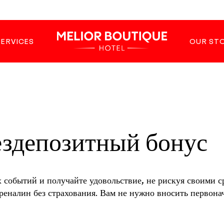
SERVICES
OUR ST
ездепозитный бонус
событий и получайте удовольствие, не рискуя своими с
реналин без страхования. Вам не нужно вносить первона