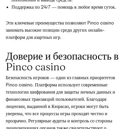
Поддержка по 24/7 — помощь в любое время суток.
Эти ключевые преимущества позволяют Pinco casino
занимать высокие позиции среди других онлайн-
платформ для азартных игр.
Доверие и безопасность в
Pinco casino
Безопасность игроков — один из главных приоритетов
Pinco casino. Платформа использует современные
технологии шифрования для защиты личных данных и
финансовых транзакций пользователей. Благодаря
лицензии, выданной в Кюрасао, игроки могут быть
уверены, что все процессы игры проходят честно и
прозрачно. Регулярные аудиты и контроль со стороны
лицензирующих органов также свидетельствуют о