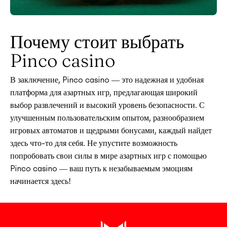
Почему стоит выбрать
Pinco casino
В заключение, Pinco casino — это надежная и удобная
платформа для азартных игр, предлагающая широкий
выбор развлечений и высокий уровень безопасности. С
улучшенным пользовательским опытом, разнообразием
игровых автоматов и щедрыми бонусами, каждый найдет
здесь что-то для себя. Не упустите возможность
попробовать свои силы в мире азартных игр с помощью
Pinco casino — ваш путь к незабываемым эмоциям
начинается здесь!