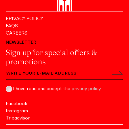
PRIVACY POLICY
FAQS
CAREERS
NEWSLETTER
Sign up for special offers &
promotions
I have read and accept the
privacy policy
.
Facebook
Instagram
Tripadvisor