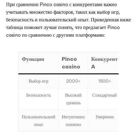
При сравнении Pinco casino с конкурентами важно
учитывать множество факторов, таких как выбор игр,
безопасность и пользовательский опыт. Приведенная ниже
таблица поможет лучше понять, что предлагает Pinco
casino по сравнению с другими платформами:
Функция
Pinco
Конкурент
Конк
casino
A
B
Выбор игр
2000+
1500+
18
Безопасность
Высокий
Стандартный
Баз
уровень
Пользовательский
Интуитивно
Умеренно
Про
опыт
понятно