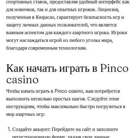
спортивных ставок, предоставляя удобный интерфейс как
для новичков, так и для опытных игроков. Лицензия,
полученная в Кюрасао, гарантирует безопасность игр и
защиту личных данных пользователей, что является
важным аспектом для каждого азартного игрока. Игроки
могут наслаждаться игрой из любого уголка мира,
благодаря современным технологиям.
Как начать играть в Pinco
casino
Чтобы начать играть в Pinco casino, вам потребуется
выполнить несколько простых шагов. Следуйте этим
инструкциям, чтобы максимально быстро погрузиться в
мир азартных игр:
Создайте аккаунт:
Перейдите на сайт и заполните
регистрационную форму, указав свои данные.