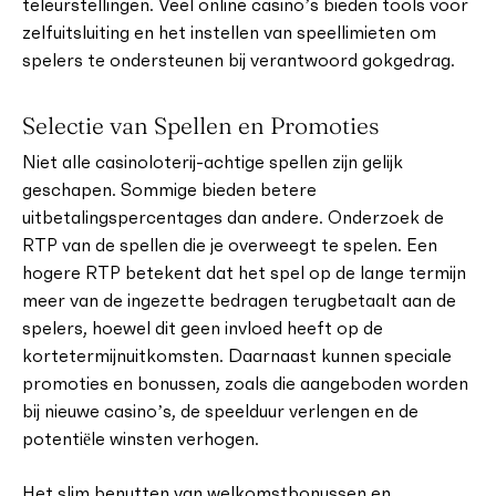
teleurstellingen. Veel online casino’s bieden tools voor
zelfuitsluiting en het instellen van speellimieten om
spelers te ondersteunen bij verantwoord gokgedrag.
Selectie van Spellen en Promoties
Niet alle casinoloterij-achtige spellen zijn gelijk
geschapen. Sommige bieden betere
uitbetalingspercentages dan andere. Onderzoek de
RTP van de spellen die je overweegt te spelen. Een
hogere RTP betekent dat het spel op de lange termijn
meer van de ingezette bedragen terugbetaalt aan de
spelers, hoewel dit geen invloed heeft op de
kortetermijnuitkomsten. Daarnaast kunnen speciale
promoties en bonussen, zoals die aangeboden worden
bij nieuwe casino’s, de speelduur verlengen en de
potentiële winsten verhogen.
Het slim benutten van welkomstbonussen en