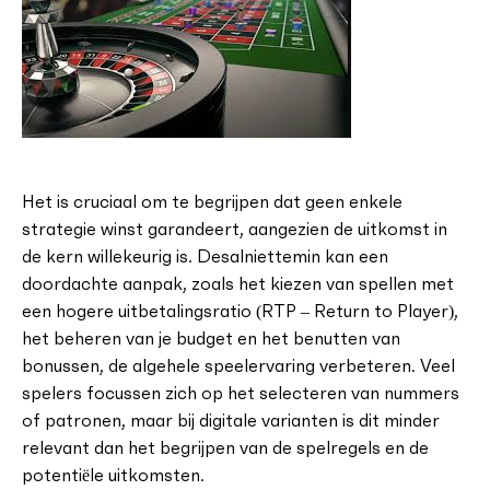
Het is cruciaal om te begrijpen dat geen enkele
strategie winst garandeert, aangezien de uitkomst in
de kern willekeurig is. Desalniettemin kan een
doordachte aanpak, zoals het kiezen van spellen met
een hogere uitbetalingsratio (RTP – Return to Player),
het beheren van je budget en het benutten van
bonussen, de algehele speelervaring verbeteren. Veel
spelers focussen zich op het selecteren van nummers
of patronen, maar bij digitale varianten is dit minder
relevant dan het begrijpen van de spelregels en de
potentiële uitkomsten.