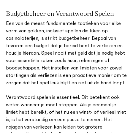
Budgetbeheer en Verantwoord Spelen
Een van de meest fundamentele tactieken voor elke
vorm van gokken, inclusief spellen die lijken op
casinoloterijen, is strikt budgetbeheer. Bepaal van
tevoren een budget dat je bereid bent te verliezen en
houd je hieraan. Speel nooit met geld dat je nodig hebt
voor essentiële zaken zoals huur, rekeningen of
boodschappen. Het instellen van limieten voor zowel
stortingen als verliezen is een proactieve manier om te
zorgen dat het spel leuk blijft en niet uit de hand loopt.
Verantwoord spelen is essentieel. Dit betekent ook
weten wanneer je moet stoppen. Als je eenmaal je
limiet hebt bereikt, of het nu een winst- of verlieslimiet
is, is het verstandig om een pauze te nemen. Het
najagen van verliezen kan leiden tot grotere