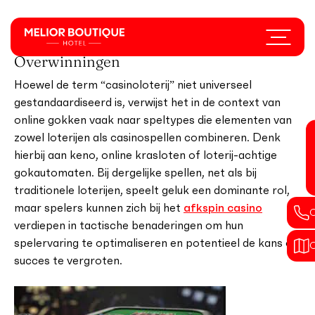
Skip
to
Menu
Strategieën voor Casinoloterij
main
Overwinningen
content
Hoewel de term “casinoloterij” niet universeel
gestandaardiseerd is, verwijst het in de context van
online gokken vaak naar speltypes die elementen van
zowel loterijen als casinospellen combineren. Denk
hierbij aan keno, online krasloten of loterij-achtige
gokautomaten. Bij dergelijke spellen, net als bij
traditionele loterijen, speelt geluk een dominante rol,
maar spelers kunnen zich bij het
afkspin casino
verdiepen in tactische benaderingen om hun
spelervaring te optimaliseren en potentieel de kans op
succes te vergroten.