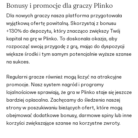
Bonusy i promocje dla graczy Plinko
Dla nowych graczy nasza platforma przygotowała
wyjątkową ofertę powitalną. Skorzystaj z bonusu
+130% do depozytu, który znacząco zwiększy Twój
kapitał na grę w Plinko. To doskonała okazja, aby
rozpocząć swoją przygodę z grą, mając do dyspozycji
większe środki i tym samym potencjalnie wyższe szanse
na sukces.
Regularni gracze również mogą liczyć na atrakcyjne
promocje. Nasz system nagród i programy
lojalnościowe sprawiają, że gra w Plinko staje się jeszcze
bardziej opłacalna. Zachęcamy do śledzenia naszej
strony w poszukiwaniu bieżących ofert, które mogą
obejmować dodatkowe bonusy, darmowe spiny lub inne
korzyści zwiększające szanse na korzystne zwroty.