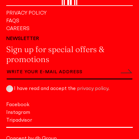
PRIVACY POLICY
FAQS
CAREERS
NEWSLETTER
Sign up for special offers &
promotions
I have read and accept the
privacy policy
.
Facebook
Instagram
Tripadvisor
Concept by db Group