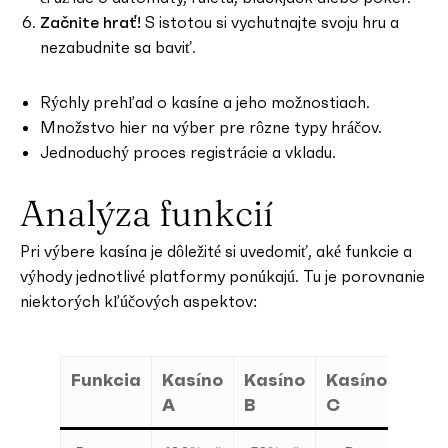
Začnite hrať!
S istotou si vychutnajte svoju hru a
nezabudnite sa baviť.
Rýchly prehľad o kasíne a jeho možnostiach.
Množstvo hier na výber pre rôzne typy hráčov.
Jednoduchý proces registrácie a vkladu.
Analýza funkcií
Pri výbere kasína je dôležité si uvedomiť, aké funkcie a
výhody jednotlivé platformy ponúkajú. Tu je porovnanie
niektorých kľúčových aspektov:
Funkcia
Kasíno
Kasíno
Kasíno
A
B
C