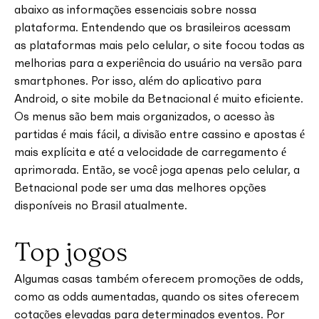
abaixo as informações essenciais sobre nossa
plataforma. Entendendo que os brasileiros acessam
as plataformas mais pelo celular, o site focou todas as
melhorias para a experiência do usuário na versão para
smartphones. Por isso, além do aplicativo para
Android, o site mobile da Betnacional é muito eficiente.
Os menus são bem mais organizados, o acesso às
partidas é mais fácil, a divisão entre cassino e apostas é
mais explícita e até a velocidade de carregamento é
aprimorada. Então, se você joga apenas pelo celular, a
Betnacional pode ser uma das melhores opções
disponíveis no Brasil atualmente.
Top jogos
Algumas casas também oferecem promoções de odds,
como as odds aumentadas, quando os sites oferecem
cotações elevadas para determinados eventos. Por