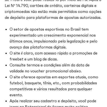
Lei Nº 14.790, cartões de crédito, carteiras digitais e
criptomoedas não estão mais permitidos como opções
de depósito para plataformas de apostas autorizadas.
O setor de apostas esportivas no Brasil tem
experimentado um crescimento exponencial nos
últimos anos, impulsionado pela legalização e pelo
avanço das plataformas digitais.
O site é claro, com acesso rápido a promoções de
freebet e um blog de dicas.
Consulte termos e condições além da data de
validade no voucher promocional abaixo.
O site oferece apostas em esportes atuais, como
futebol, basquete, tênis, etc., com probabilidades
competitivas e vários resultados para qualquer
evento.
Após realizar seu cadastro e depósito, você pode
jogar na Betnacional de forma muito prática.