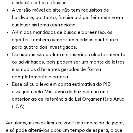
ainda não estão definidas.
A versão móvel do site não tem requisitos de
hardware, portanto, funcionará perfeitamente em
qualquer sistema operacional.
Além dos mandados de busca e apreensão, os
agentes também cumpriram medidas cautelares
para quatro dos investigados.
Os cupons não podem ser inseridos aleatoriamente
ou adivinhados, pois podem ser um monte de letras
e símbolos diferentes gerados de forma
completamente aleatória.
Esse cálculo leva em conta estimativa do PIB
divulgada pelo Ministério da Fazenda no ano
anterior ao de referência da Lei Orçamentária Anual
(LOA).
Ao alcançar esses limites, você fica impedido de jogar,
e só pode alterá-los após um tempo de espera, o que