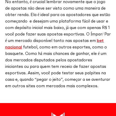
No entanto, é crucial lembrar novamente que o jogo
de apostas não deve ser visto como uma maneira de
obter renda. Ela é ideal para os apostadores que estão
começando e desejam uma plataforma fácil de usar e
com depósito inicial mais baixo, já que com apenas R$ 1
você pode fazer suas apostas esportivas. O Ímpar/ Par
é um mercado disponível tanto nas apostas em
bet
nacional
futebol, como em outros esportes, como o
basquete. Como há mais chances de ganhar, ele é um
dos mercados disputados pelos apostadores
iniciantes ou para quem tem receio de fazer apostas
esportivas. Assim, você pode testar seus palpites na
casa e, quando “pegar o jeito”, começar a se aventurar
em outros sites com mercados mais complexos.