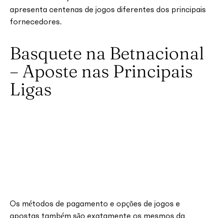
apresenta centenas de jogos diferentes dos principais
fornecedores.
Basquete na Betnacional
– Aposte nas Principais
Ligas
Os métodos de pagamento e opções de jogos e
apostas também são exatamente os mesmos da