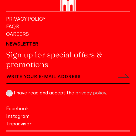
PRIVACY POLICY
FAQS
CAREERS
NEWSLETTER
Sign up for special offers &
promotions
I have read and accept the
privacy policy
.
Facebook
Instagram
Tripadvisor