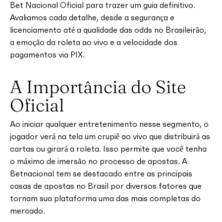
Bet Nacional Oficial para trazer um guia definitivo.
Avaliamos cada detalhe, desde a segurança e
licenciamento até a qualidade das odds no Brasileirão,
a emoção da roleta ao vivo e a velocidade dos
pagamentos via PIX.
A Importância do Site
Oficial
Ao iniciar qualquer entretenimento nesse segmento, o
jogador verá na tela um crupiê ao vivo que distribuirá as
cartas ou girará a roleta. Isso permite que você tenha
o máximo de imersão no processo de apostas. A
Betnacional tem se destacado entre as principais
casas de apostas no Brasil por diversos fatores que
tornam sua plataforma uma das mais completas do
mercado.