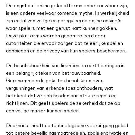
De angst dat online gokplatforms onbetrouwbaar zijn,
is een andere veelvoorkomende mythe. In werkelijkheid
zijn er tal van veilige en gereguleerde online casino’s
waar spelers met een gerust hart kunnen gokken.
Deze platforms worden gecontroleerd door
autoriteiten die ervoor zorgen dat ze eerlijke spellen
aanbieden en de privacy van hun spelers beschermen.
De beschikbaarheid van licenties en certificeringen is
een belangrijk teken van betrouwbaarheid.
Gerenommeerde goksites beschikken over
vergunningen van erkende toezichthouders, wat
betekent dat ze zich houden aan strikte regels en
richtlijnen. Dit geeft spelers de zekerheid dat ze op
een veilige manier kunnen spelen.
Daarnaast heeft de technologische vooruitgang geleid
tot betere beveiligingsmaatregelen, zoals encryptie en