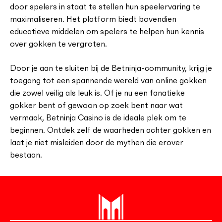
door spelers in staat te stellen hun speelervaring te
maximaliseren. Het platform biedt bovendien
educatieve middelen om spelers te helpen hun kennis
over gokken te vergroten.
Door je aan te sluiten bij de Betninja-community, krijg je
toegang tot een spannende wereld van online gokken
die zowel veilig als leuk is. Of je nu een fanatieke
gokker bent of gewoon op zoek bent naar wat
vermaak, Betninja Casino is de ideale plek om te
beginnen. Ontdek zelf de waarheden achter gokken en
laat je niet misleiden door de mythen die erover
bestaan.