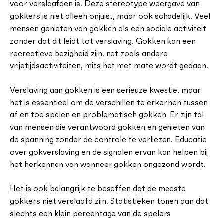
voor verslaafden is. Deze stereotype weergave van
gokkers is niet alleen onjuist, maar ook schadelijk. Veel
mensen genieten van gokken als een sociale activiteit
zonder dat dit leidt tot verslaving. Gokken kan een
recreatieve bezigheid zijn, net zoals andere
vrijetijdsactiviteiten, mits het met mate wordt gedaan.
Verslaving aan gokken is een serieuze kwestie, maar
het is essentieel om de verschillen te erkennen tussen
af en toe spelen en problematisch gokken. Er zijn tal
van mensen die verantwoord gokken en genieten van
de spanning zonder de controle te verliezen. Educatie
over gokverslaving en de signalen ervan kan helpen bij
het herkennen van wanneer gokken ongezond wordt.
Het is ook belangrijk te beseffen dat de meeste
gokkers niet verslaafd zijn. Statistieken tonen aan dat
slechts een klein percentage van de spelers