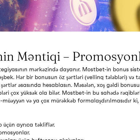
in Məntiqi – Promosyonla
egiyasının mərkəzində dayanır. Mostbet-in bonus siste
ek. Hər bir bonusun öz şərtləri (vellinq tələbləri) və t
al şərtlər əsasında hesablasın. Məsələn, xoş gəldi bonus
ləri çox yüksək ola bilər. Mostbet-in bu sahədə rəqibl
yri-müəyyən və ya çox mürəkkəb formalaşdırılmasıdır ki,
üçün ayrıca təkliflər.
romosyonlar.