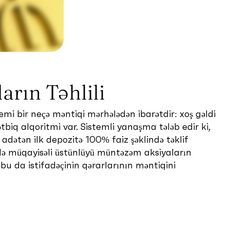
rın Təhlili
mi bir neçə məntiqi mərhələdən ibarətdir: xoş gəldi
ətbiq alqoritmi var. Sistemli yanaşma tələb edir ki,
u adətən ilk depozitə 100% faiz şəklində təklif
ərlə müqayisəli üstünlüyü müntəzəm aksiyaların
 bu da istifadəçinin qərarlarının məntiqini