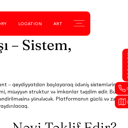
ORY
LOCATION
ART
Menu
ı – Sistem,
BOO
ent – qeydiyyatdan başlayaraq ödəniş sistemlərinə
mi, müəyyən struktur və imkanlar təqdim edir. Bu
əndirilməsinə yönələcək. Platformanın güclü və zəif
aşdırılacaq.
– Nəyi Təklif Edir?