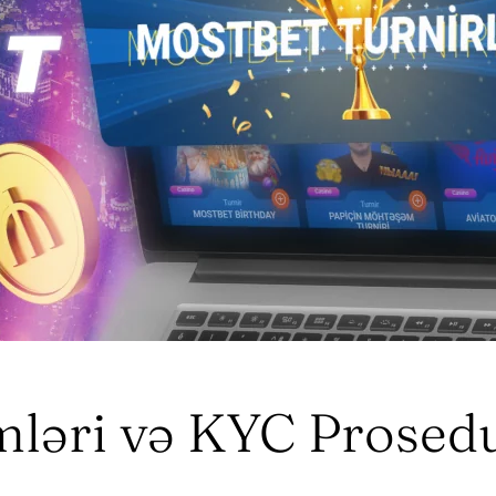
mləri və KYC Prosedu