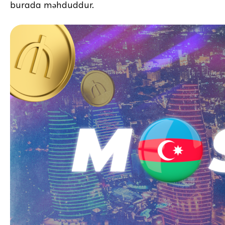
burada məhduddur.