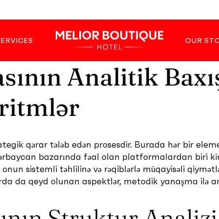
aları
SERVICES
OUR ST
ının Analitik Baxış
ritmlər
tegik qərar tələb edən prosesdir. Burada hər bir elem
ərbaycan bazarında fəal olan platformalardan biri ki
un sistemli təhlilinə və rəqiblərlə müqayisəli qiymətl
rda da qeyd olunan aspektlər, metodik yanaşma ilə ar
nın Struktur Analizi 