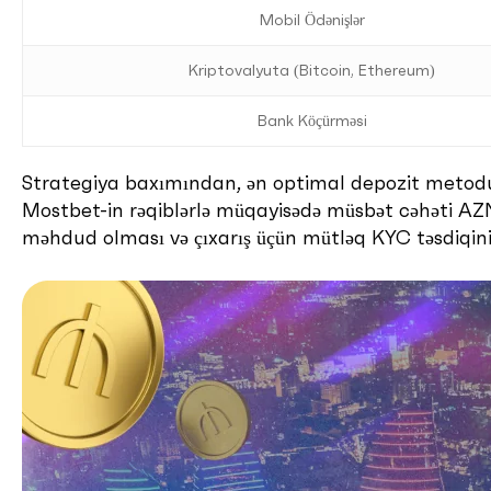
Mobil Ödənişlər
Kriptovalyuta (Bitcoin, Ethereum)
Bank Köçürməsi
Strategiya baxımından, ən optimal depozit metodu el
Mostbet-in rəqiblərlə müqayisədə müsbət cəhəti AZN i
məhdud olması və çıxarış üçün mütləq KYC təsdiqini