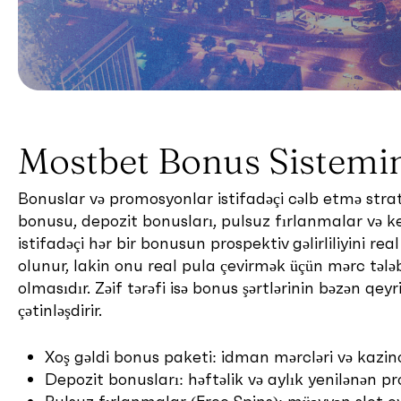
Mostbet Bonus Sistemin
Bonuslar və promosyonlar istifadəçi cəlb etmə strat
bonusu, depozit bonusları, pulsuz fırlanmalar və keşb
istifadəçi hər bir bonusun prospektiv gəlirliliyini re
olunur, lakin onu real pula çevirmək üçün mərc tələb
olmasıdır. Zəif tərəfi isə bonus şərtlərinin bəzən qe
çətinləşdirir.
Xoş gəldi bonus paketi: idman mərcləri və kazino 
Depozit bonusları: həftəlik və aylık yenilənən p