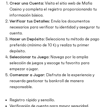
Crear una Cuenta:
Visita el sitio web de Mafia
Casino y completa el registro proporcionando tu
información básica.
Verificar tus Detalles:
Envía los documentos
necesarios para verificar tu identidad y asegurar tu
cuenta.
Hacer un Depósito:
Selecciona tu método de pago
preferido (mínimo de 10 €) y realiza tu primer
depósito.
Seleccionar tu Juego:
Navega por la amplia
selección de juegos y escoge tu favorito para
empezar a jugar.
Comenzar a Jugar:
Disfruta de la experiencia y
recuerda gestionar tu bankroll de manera
responsable.
Registro rápido y sencillo.
Verificación de cuenta para mayor seguridad.