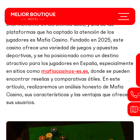
Skip
to
Menu
El mundo de los casinos en línea ha evolucionado
main
enormemente en los últimos años, y una de las
content
plataformas que ha captado la atención de los
jugadores es Mafia Casino. Fundado en 2025, este
casino ofrece una variedad de juegos y apuestas
deportivas, y se ha posicionado como un destino
atractivo para los jugadores en España, especialmente
en sitios como
mafiacasinos-es.es
, donde se pueden
encontrar reseñas y comparativas útiles. En este
artículo, realizaremos un análisis honesto de Mafia
Casino, sus características y las ventajas que ofrece a
sus usuarios.