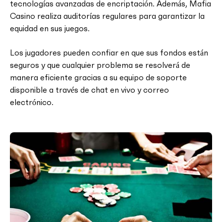
tecnologías avanzadas de encriptación. Además, Mafia
Casino realiza auditorías regulares para garantizar la
equidad en sus juegos.
Los jugadores pueden confiar en que sus fondos están
seguros y que cualquier problema se resolverá de
manera eficiente gracias a su equipo de soporte
disponible a través de chat en vivo y correo
electrónico.