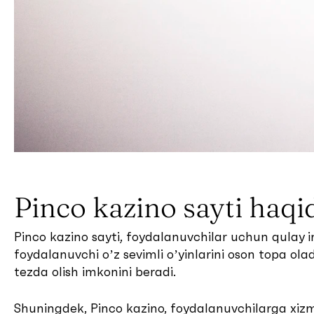
Pinco kazino sayti haq
Pinco kazino sayti, foydalanuvchilar uchun qulay int
foydalanuvchi o’z sevimli o’yinlarini oson topa ol
tezda olish imkonini beradi.
Shuningdek, Pinco kazino, foydalanuvchilarga xiz