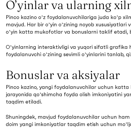
O’yinlar va ularning xil
Pinco kazino o’z foydalanuvchilariga juda ko’p xilma-x
mavjud. Har bir o’yin o’zining noyob xususiyatlari va
o’yin katta mukofotlar va bonuslarni taklif etadi,
O’yinlarning interaktivligi va yuqori sifatli grafika 
foydalanuvchi o’zining sevimli o’yinlarini tanlab, q
Bonuslar va aksiyalar
Pinco kazino, yangi foydalanuvchilar uchun katta b
jarayonida qo’shimcha foyda olish imkoniyatini yar
taqdim etiladi.
Shuningdek, mavjud foydalanuvchilar uchun ham mun
doim yangi imkoniyatlar taqdim etish uchun mo’ljal