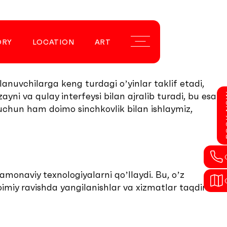
ORY
LOCATION
ART
Menu
lanuvchilarga keng turdagi o’yinlar taklif etadi,
zayni va qulay interfeysi bilan ajralib turadi, bu esa
BOO
 uchun ham doimo sinchkovlik bilan ishlaymiz,
amonaviy texnologiyalarni qo’llaydi. Bu, o’z
oimiy ravishda yangilanishlar va xizmatlar taqdim