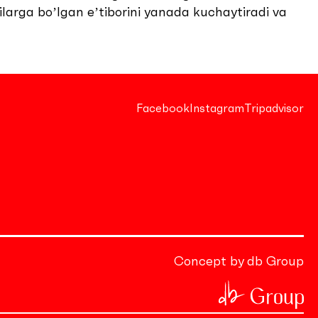
larga bo’lgan e’tiborini yanada kuchaytiradi va
Facebook
Instagram
Tripadvisor
Concept by db Group