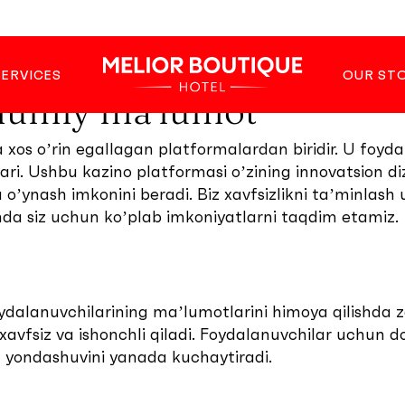
ik foydali
SERVICES
OUR ST
mumiy ma’lumot
a xos o’rin egallagan platformalardan biridir. U foyda
inlari. Ushbu kazino platformasi o’zining innovatsion di
 o’ynash imkonini beradi. Biz xavfsizlikni ta’minlash
hda siz uchun ko’plab imkoniyatlarni taqdim etamiz.
oydalanuvchilarining ma’lumotlarini himoya qilishda z
xavfsiz va ishonchli qiladi. Foydalanuvchilar uchun d
n yondashuvini yanada kuchaytiradi.