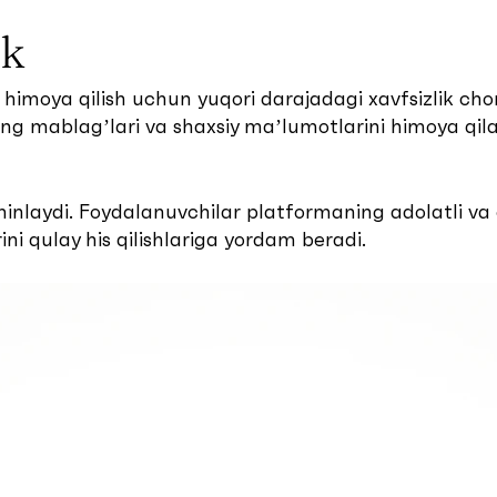
ik
himoya qilish uchun yuqori darajadagi xavfsizlik chora
ng mablag’lari va shaxsiy ma’lumotlarini himoya qilad
’minlaydi. Foydalanuvchilar platformaning adolatli va o
ini qulay his qilishlariga yordam beradi.