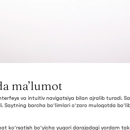
ida ma’lumot
erfeys va intuitiv navigatsiya bilan ajralib turadi. S
adi. Saytning barcha bo’limlari o’zaro muloqotda bo’l
mat ko’rsatish bo’yicha yuqori darajadagi yordam t