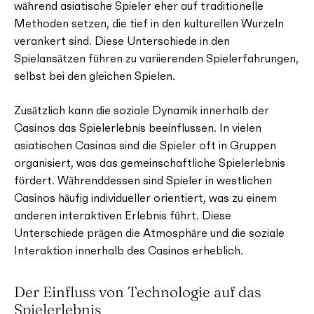
während asiatische Spieler eher auf traditionelle
Methoden setzen, die tief in den kulturellen Wurzeln
verankert sind. Diese Unterschiede in den
Spielansätzen führen zu variierenden Spielerfahrungen,
selbst bei den gleichen Spielen.
Zusätzlich kann die soziale Dynamik innerhalb der
Casinos das Spielerlebnis beeinflussen. In vielen
asiatischen Casinos sind die Spieler oft in Gruppen
organisiert, was das gemeinschaftliche Spielerlebnis
fördert. Währenddessen sind Spieler in westlichen
Casinos häufig individueller orientiert, was zu einem
anderen interaktiven Erlebnis führt. Diese
Unterschiede prägen die Atmosphäre und die soziale
Interaktion innerhalb des Casinos erheblich.
Der Einfluss von Technologie auf das
Spielerlebnis