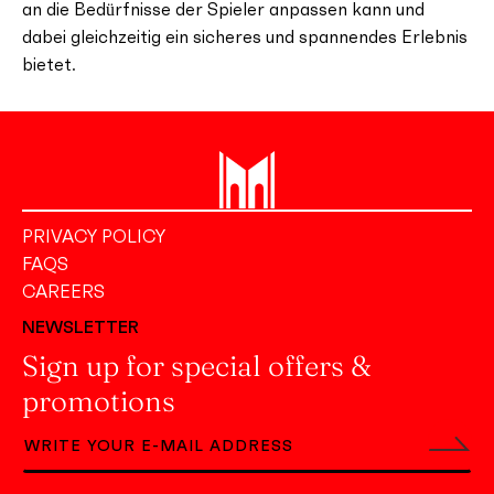
an die Bedürfnisse der Spieler anpassen kann und
dabei gleichzeitig ein sicheres und spannendes Erlebnis
bietet.
PRIVACY POLICY
FAQS
CAREERS
NEWSLETTER
Sign up for special offers &
promotions