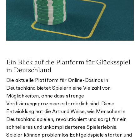
Ein Blick auf die Plattform für Glücksspiel
in Deutschland
Die aktuelle Plattform für Online-Casinos in
Deutschland bietet Spielern eine Vielzahl von
Möglichkeiten, ohne dass strenge
Verifizierungsprozesse erforderlich sind. Diese
Entwicklung hat die Art und Weise, wie Menschen in
Deutschland spielen, revolutioniert und sorgt für ein
schnelleres und unkomplizierteres Spielerlebnis.
Spieler können problemlos Echtgeldspiele starten und