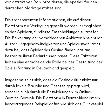
von attraktiven Boni profitieren, die speziell für den
deutschen Markt gestaltet sind.
Die transparenten Informationen, die auf dieser
Plattform zur Verfügung gestellt werden, ermöglichen
es den Spielern, fundierte Entscheidungen zu treffen.
Die Bewertung der verschiedenen Anbieter hinsichtlich
Auszahlungsgeschwindigkeiten und Spielauswahl trägt
dazu bei, dass Spieler das Casino finden, das am
besten zu ihren Bedürfnissen passt. Diese Faktoren
haben eine entscheidende Rolle bei der Gestaltung der
Spielerfahrung in Deutschland gespielt.
Insgesamt zeigt sich, dass die Casinokultur nicht nur
durch lokale Bräuche und Gesetze geprägt wird,
sondern auch durch die Entwicklungen im Online-
Gaming-Bereich. Die Plattform in Deutschland ist ein
hervorragendes Beispiel dafür, wie sich das Glücksspiel