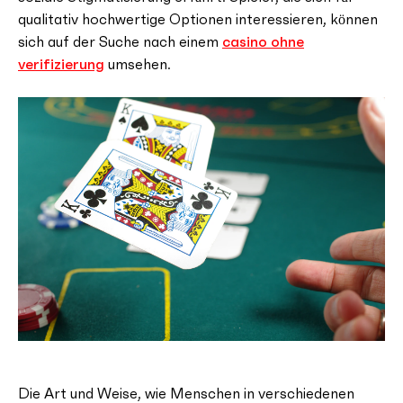
qualitativ hochwertige Optionen interessieren, können
sich auf der Suche nach einem
casino ohne
verifizierung
umsehen.
Die Art und Weise, wie Menschen in verschiedenen