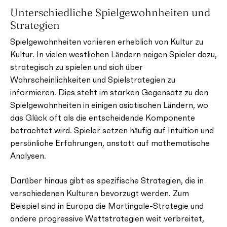
Unterschiedliche Spielgewohnheiten und
Strategien
Spielgewohnheiten variieren erheblich von Kultur zu
Kultur. In vielen westlichen Ländern neigen Spieler dazu,
strategisch zu spielen und sich über
Wahrscheinlichkeiten und Spielstrategien zu
informieren. Dies steht im starken Gegensatz zu den
Spielgewohnheiten in einigen asiatischen Ländern, wo
das Glück oft als die entscheidende Komponente
betrachtet wird. Spieler setzen häufig auf Intuition und
persönliche Erfahrungen, anstatt auf mathematische
Analysen.
Darüber hinaus gibt es spezifische Strategien, die in
verschiedenen Kulturen bevorzugt werden. Zum
Beispiel sind in Europa die Martingale-Strategie und
andere progressive Wettstrategien weit verbreitet,