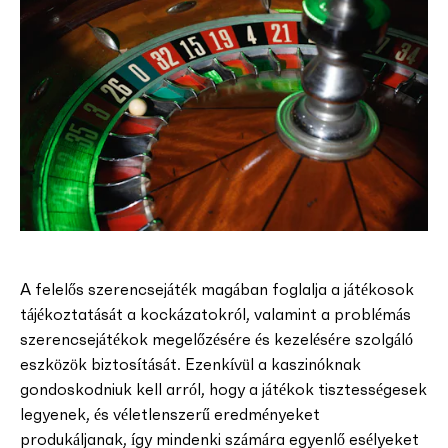
A felelős szerencsejáték magában foglalja a játékosok
tájékoztatását a kockázatokról, valamint a problémás
szerencsejátékok megelőzésére és kezelésére szolgáló
eszközök biztosítását. Ezenkívül a kaszinóknak
gondoskodniuk kell arról, hogy a játékok tisztességesek
legyenek, és véletlenszerű eredményeket
produkáljanak, így mindenki számára egyenlő esélyeket