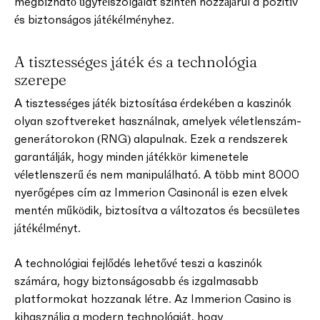
megbízható ügyfélszolgálat szintén hozzájárul a pozitív
és biztonságos játékélményhez.
A tisztességes játék és a technológia
szerepe
A tisztességes játék biztosítása érdekében a kaszinók
olyan szoftvereket használnak, amelyek véletlenszám-
generátorokon (RNG) alapulnak. Ezek a rendszerek
garantálják, hogy minden játékkör kimenetele
véletlenszerű és nem manipulálható. A több mint 8000
nyerőgépes cím az Immerion Casinonál is ezen elvek
mentén működik, biztosítva a változatos és becsületes
játékélményt.
A technológiai fejlődés lehetővé teszi a kaszinók
számára, hogy biztonságosabb és izgalmasabb
platformokat hozzanak létre. Az Immerion Casino is
kihasználja a modern technológiát, hogy