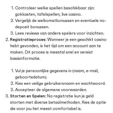
Controleer welke spellen beschikbaar zijn:
gokkasten, tafelspellen, live casino.
Vergelijk de welkomstbonussen en eventuele no-
deposit bonussen.
Lees reviews van andere spelers voor inzichten.
Registratieproces:
Wanneer je een geschikt casino
hebt gevonden, is het tijd om een account aan te
maken. Dit proces is meestal snel en vereist
basisinformatie.
Vul je persoonlijke gegevens in (naam, e-mail,
geboortedatum).
Kies een veilige gebruikersnaam en wachtwoord.
Accepteer de algemene voorwaarden.
Storten en Spelen:
Na registratie kun je geld
storten met diverse betaalmethoden. Kies de optie
die voor jou het meest comfortabel is.