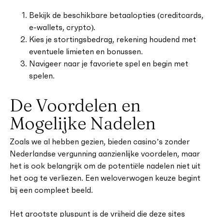
Bekijk de beschikbare betaalopties (creditcards,
e-wallets, crypto).
Kies je stortingsbedrag, rekening houdend met
eventuele limieten en bonussen.
Navigeer naar je favoriete spel en begin met
spelen.
De Voordelen en
Mogelijke Nadelen
Zoals we al hebben gezien, bieden casino’s zonder
Nederlandse vergunning aanzienlijke voordelen, maar
het is ook belangrijk om de potentiële nadelen niet uit
het oog te verliezen. Een weloverwogen keuze begint
bij een compleet beeld.
Het grootste pluspunt is de vrijheid die deze sites