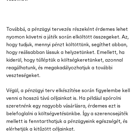
Továbbá, a pénzügyi tervezés részeként érdemes lehet
nyomon követni a játék során elköltött összegeket. Az,
hogy tudjuk, mennyi pénzt költöttünk, segíthet abban,
hogy reálisabban lássuk a helyzetünket. Emellett, ha
kiderül, hogy túlléptük a költségkeretünket, azonnal
reagálhatunk, és megakadályozhatjuk a további
veszteségeket.
Végül, a pénzügyi terv elkészítése során figyelembe kell
venni a hosszú távú céljainkat is. Ha például spórolni
szeretnénk egy nagyobb vásárlásra, érdemes ezt is
belefoglalni a költségvetésünkbe. Így a szerencsejáték
mellett is fenntarthatjuk a pénzügyeink egészségét, és
elérhetjük a kitűzött céljainkat.