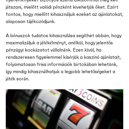
játszani, mielőtt valódi pénzként kivehetjük őket. Ezért
fontos, hogy mielőtt kihasználjuk ezeket az ajánlatokat,
alaposan tájékozódjunk.
A bónuszok tudatos kihasználása segíthet abban, hogy
maximalizáljuk a játékélményt, anélkül, hogy jelentős
pénzügyi kockázatot vállalnánk. Ezen kívül, ha
rendszeresen figyelemmel kísérjük a kaszinó ajánlatait,
folyamatosan friss információk birtokában lehetünk,
így mindig kihasználhatjuk a legjobb lehetőségeket a
játék során.