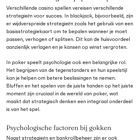
Verschillende casino spellen vereisen verschillende
strategieën voor succes. In blackjack, bijvoorbeeld, zijn
er wijdverspreide strategieën zoals het gebruik van een
basisstrategiekaart om te bepalen wanneer je moet
passen, verhogen of splitsen. Dit kan de huisvoordeel
aanzienlijk verlagen en je kansen op winst vergroten.
In poker speelt psychologie ook een belangrijke rol.
Het begrijpen van de tegenstanders en hun speelstijl
kan je helpen om betere beslissingen te nemen.
Bluffen en het spelen van de juiste handen op het juiste
moment zijn cruciaal in de wereld van poker, wat
maakt dat strategisch denken een integraal onderdeel
is van het spel.
Psychologische factoren bij gokken
Naast strategieën en bankrollbeheer zijn er ook