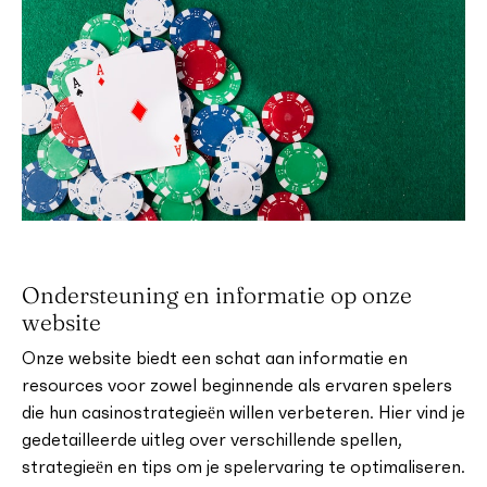
Ondersteuning en informatie op onze
website
Onze website biedt een schat aan informatie en
resources voor zowel beginnende als ervaren spelers
die hun casinostrategieën willen verbeteren. Hier vind je
gedetailleerde uitleg over verschillende spellen,
strategieën en tips om je spelervaring te optimaliseren.