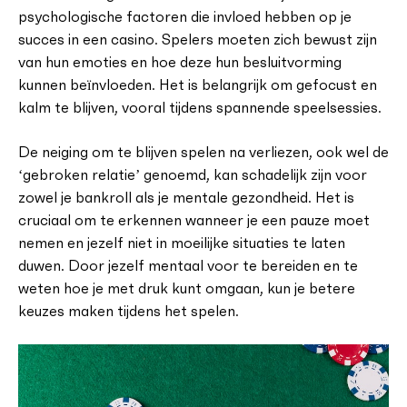
psychologische factoren die invloed hebben op je
succes in een casino. Spelers moeten zich bewust zijn
van hun emoties en hoe deze hun besluitvorming
kunnen beïnvloeden. Het is belangrijk om gefocust en
kalm te blijven, vooral tijdens spannende speelsessies.
De neiging om te blijven spelen na verliezen, ook wel de
‘gebroken relatie’ genoemd, kan schadelijk zijn voor
zowel je bankroll als je mentale gezondheid. Het is
cruciaal om te erkennen wanneer je een pauze moet
nemen en jezelf niet in moeilijke situaties te laten
duwen. Door jezelf mentaal voor te bereiden en te
weten hoe je met druk kunt omgaan, kun je betere
keuzes maken tijdens het spelen.