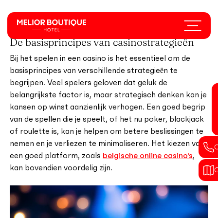
Skip
to
Menu
main
De basisprincipes van casinostrategieën
content
Bij het spelen in een casino is het essentieel om de
basisprincipes van verschillende strategieën te
begrijpen. Veel spelers geloven dat geluk de
belangrijkste factor is, maar strategisch denken kan je
kansen op winst aanzienlijk verhogen. Een goed begrip
van de spellen die je speelt, of het nu poker, blackjack
of roulette is, kan je helpen om betere beslissingen te
nemen en je verliezen te minimaliseren. Het kiezen van
een goed platform, zoals
belgische online casino's
,
kan bovendien voordelig zijn.