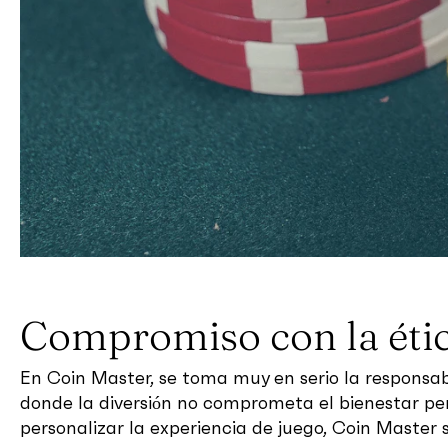
Compromiso con la étic
En Coin Master, se toma muy en serio la responsabi
donde la diversión no comprometa el bienestar pe
personalizar la experiencia de juego, Coin Master 