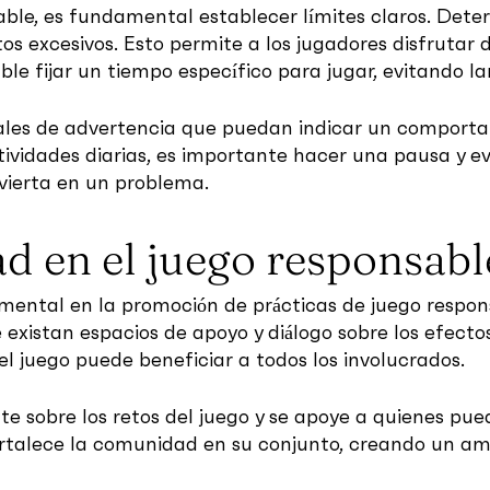
ble, es fundamental establecer límites claros. Det
s excesivos. Esto permite a los jugadores disfrutar d
e fijar un tiempo específico para jugar, evitando lar
ales de advertencia que puedan indicar un comportam
actividades diarias, es importante hacer una pausa y e
nvierta en un problema.
d en el juego responsabl
ental en la promoción de prácticas de juego respons
 existan espacios de apoyo y diálogo sobre los efecto
 juego puede beneficiar a todos los involucrados.
sobre los retos del juego y se apoye a quienes pued
fortalece la comunidad en su conjunto, creando un amb