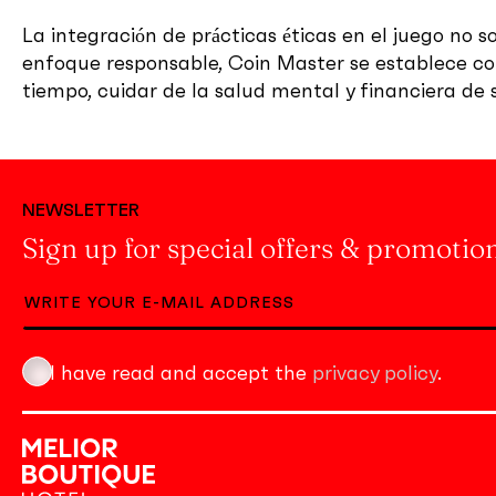
La integración de prácticas éticas en el juego no s
enfoque responsable, Coin Master se establece com
tiempo, cuidar de la salud mental y financiera de 
NEWSLETTER
Sign up for special offers & promotio
I have read and accept the
privacy policy
.