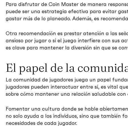
Para disfrutar de Coin Master de manera responsa
puede ser una estrategia efectiva para evitar gasto
gastar más de lo planeado. Además, es recomendabl
Otra recomendación es prestar atención a las señ
ansioso por jugar o si el juego interfiere con sus 
es clave para mantener la diversión sin que se co
El papel de la comunida
La comunidad de jugadores juega un papel fundam
jugadores pueden interactuar entre sí, es vital que
sobre cómo mantener una relación saludable con el
Fomentar una cultura donde se hable abiertamente 
no solo ayuda a los individuos, sino que también 
necesidades de cada jugador.