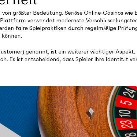
t von größter Bedeutung. Seriöse Online-Casinos wie
e Plattform verwendet modernste Verschlüsselungstec
werden faire Spielpraktiken durch regelmäßige Prüfu
n können.
stomer) genannt, ist ein weiterer wichtiger Aspekt. D
. Es ist entscheidend, dass Spieler ihre Identität v