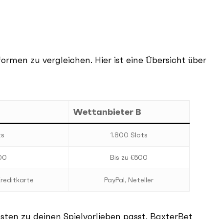
formen zu vergleichen. Hier ist eine Übersicht über
Wettanbieter B
ts
1.800 Slots
000
Bis zu €500
reditkarte
PayPal, Neteller
sten zu deinen Spielvorlieben passt. BaxterBet