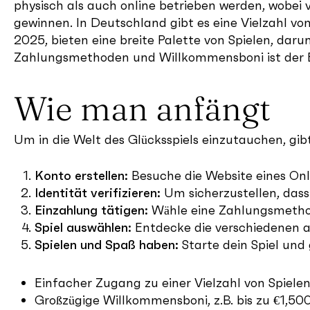
physisch als auch online betrieben werden, wobei 
gewinnen. In Deutschland gibt es eine Vielzahl v
2025, bieten eine breite Palette von Spielen, daru
Zahlungsmethoden und Willkommensboni ist der Ei
Wie man anfängt
Um in die Welt des Glücksspiels einzutauchen, gib
Konto erstellen:
Besuche die Website eines Onli
Identität verifizieren:
Um sicherzustellen, dass a
Einzahlung tätigen:
Wähle eine Zahlungsmethod
Spiel auswählen:
Entdecke die verschiedenen an
Spielen und Spaß haben:
Starte dein Spiel und
Einfacher Zugang zu einer Vielzahl von Spiele
Großzügige Willkommensboni, z.B. bis zu €1,500