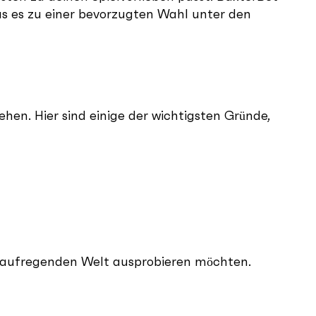
s es zu einer bevorzugten Wahl unter den
ehen. Hier sind einige der wichtigsten Gründe,
ser aufregenden Welt ausprobieren möchten.