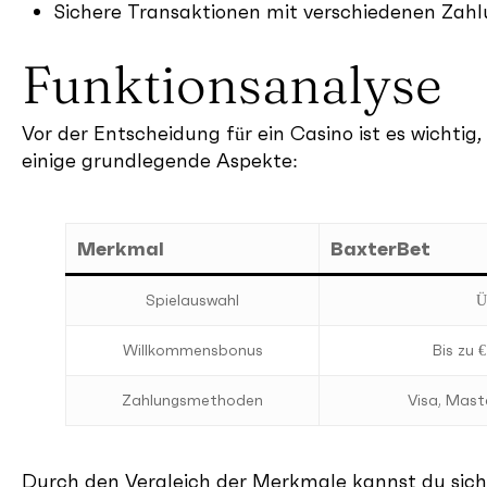
Sichere Transaktionen mit verschiedenen Za
Funktionsanalyse
Vor der Entscheidung für ein Casino ist es wichtig
einige grundlegende Aspekte:
Merkmal
BaxterBet
Spielauswahl
Ü
Willkommensbonus
Bis zu 
Zahlungsmethoden
Visa, Mast
Durch den Vergleich der Merkmale kannst du sicher