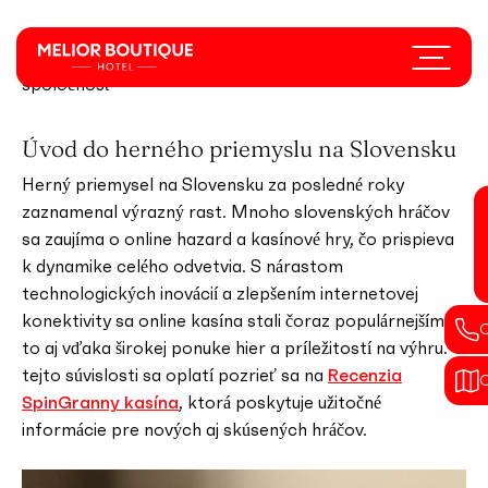
Skip
to
Menu
Ekonomický dopad herného priemyslu na slovenskú
main
spoločnosť
content
Úvod do herného priemyslu na Slovensku
Herný priemysel na Slovensku za posledné roky
zaznamenal výrazný rast. Mnoho slovenských hráčov
sa zaujíma o online hazard a kasínové hry, čo prispieva
k dynamike celého odvetvia. S nárastom
technologických inovácií a zlepšením internetovej
konektivity sa online kasína stali čoraz populárnejšími, a
to aj vďaka širokej ponuke hier a príležitostí na výhru. V
tejto súvislosti sa oplatí pozrieť sa na
Recenzia
SpinGranny kasína
, ktorá poskytuje užitočné
informácie pre nových aj skúsených hráčov.