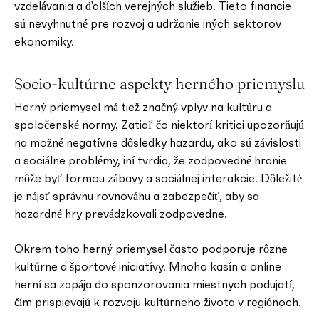
vzdelávania a ďalších verejných služieb. Tieto financie
sú nevyhnutné pre rozvoj a udržanie iných sektorov
ekonomiky.
Socio-kultúrne aspekty herného priemyslu
Herný priemysel má tiež značný vplyv na kultúru a
spoločenské normy. Zatiaľ čo niektorí kritici upozorňujú
na možné negatívne dôsledky hazardu, ako sú závislosti
a sociálne problémy, iní tvrdia, že zodpovedné hranie
môže byť formou zábavy a sociálnej interakcie. Dôležité
je nájsť správnu rovnováhu a zabezpečiť, aby sa
hazardné hry prevádzkovali zodpovedne.
Okrem toho herný priemysel často podporuje rôzne
kultúrne a športové iniciatívy. Mnoho kasín a online
herní sa zapája do sponzorovania miestnych podujatí,
čím prispievajú k rozvoju kultúrneho života v regiónoch.