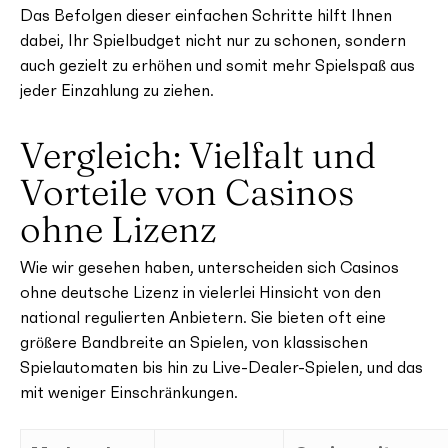
Das Befolgen dieser einfachen Schritte hilft Ihnen
dabei, Ihr Spielbudget nicht nur zu schonen, sondern
auch gezielt zu erhöhen und somit mehr Spielspaß aus
jeder Einzahlung zu ziehen.
Vergleich: Vielfalt und
Vorteile von Casinos
ohne Lizenz
Wie wir gesehen haben, unterscheiden sich Casinos
ohne deutsche Lizenz in vielerlei Hinsicht von den
national regulierten Anbietern. Sie bieten oft eine
größere Bandbreite an Spielen, von klassischen
Spielautomaten bis hin zu Live-Dealer-Spielen, und das
mit weniger Einschränkungen.