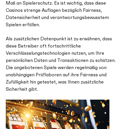
Maß an Spielerschutz. Es ist wichtig, dass diese
Casinos strenge Auflagen bezüglich Fairness,
Datensicherheit und verantwortungsbewusstem
Spielen erfüllen.
Als zusätzlichen Datenpunkt ist zu erwähnen, dass
diese Betreiber oft fortschrittliche
Verschlüsselungstechnologien nutzen, um Ihre
persönlichen Daten und Transaktionen zu schützen.
Die angebotenen Spiele werden regelmäßig von
unabhängigen Prüflaboren auf ihre Fairness und
Zufälligkeit hin getestet, was Ihnen zusätzliche
Sicherheit gibt.