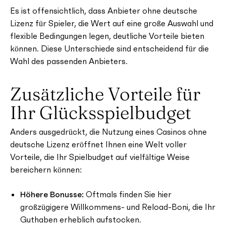
Es ist offensichtlich, dass Anbieter ohne deutsche
Lizenz für Spieler, die Wert auf eine große Auswahl und
flexible Bedingungen legen, deutliche Vorteile bieten
können. Diese Unterschiede sind entscheidend für die
Wahl des passenden Anbieters.
Zusätzliche Vorteile für
Ihr Glücksspielbudget
Anders ausgedrückt, die Nutzung eines Casinos ohne
deutsche Lizenz eröffnet Ihnen eine Welt voller
Vorteile, die Ihr Spielbudget auf vielfältige Weise
bereichern können:
Höhere Bonusse:
Oftmals finden Sie hier
großzügigere Willkommens- und Reload-Boni, die Ihr
Guthaben erheblich aufstocken.