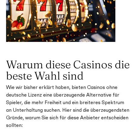
Warum diese Casinos die
beste Wahl sind
Wie wir bisher erklärt haben, bieten Casinos ohne
deutsche Lizenz eine überzeugende Alternative für
Spieler, die mehr Freiheit und ein breiteres Spektrum
an Unterhaltung suchen. Hier sind die überzeugendsten
Gründe, warum Sie sich für diese Anbieter entscheiden
sollten: