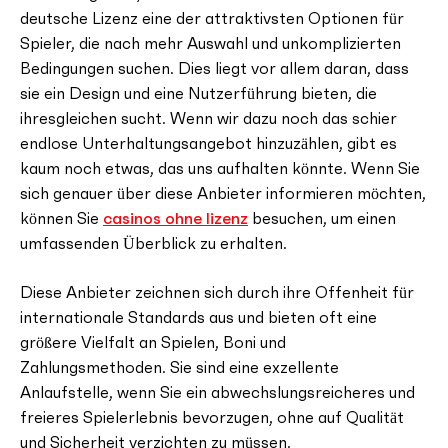
deutsche Lizenz eine der attraktivsten Optionen für
Spieler, die nach mehr Auswahl und unkomplizierten
Bedingungen suchen. Dies liegt vor allem daran, dass
sie ein Design und eine Nutzerführung bieten, die
ihresgleichen sucht. Wenn wir dazu noch das schier
endlose Unterhaltungsangebot hinzuzählen, gibt es
kaum noch etwas, das uns aufhalten könnte. Wenn Sie
sich genauer über diese Anbieter informieren möchten,
können Sie
casinos ohne lizenz
besuchen, um einen
umfassenden Überblick zu erhalten.
Diese Anbieter zeichnen sich durch ihre Offenheit für
internationale Standards aus und bieten oft eine
größere Vielfalt an Spielen, Boni und
Zahlungsmethoden. Sie sind eine exzellente
Anlaufstelle, wenn Sie ein abwechslungsreicheres und
freieres Spielerlebnis bevorzugen, ohne auf Qualität
und Sicherheit verzichten zu müssen.