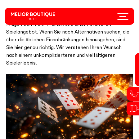
Skip
to
Menu
Für viele Glücksspiel-Enthusiasten stellt sich oft die
main
Frage nach mehr Freiheit und einem breiteren
content
Spielangebot. Wenn Sie nach Alternativen suchen, die
über die üblichen Einschränkungen hinausgehen, sind
Sie hier genau richtig. Wir verstehen Ihren Wunsch
nach einem unkomplizierteren und vielfältigeren
Spielerlebnis.