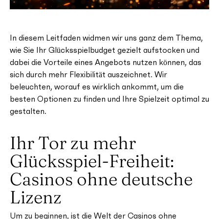
In diesem Leitfaden widmen wir uns ganz dem Thema,
wie Sie Ihr Glücksspielbudget gezielt aufstocken und
dabei die Vorteile eines Angebots nutzen können, das
sich durch mehr Flexibilität auszeichnet. Wir
beleuchten, worauf es wirklich ankommt, um die
besten Optionen zu finden und Ihre Spielzeit optimal zu
gestalten.
Ihr Tor zu mehr
Glücksspiel-Freiheit:
Casinos ohne deutsche
Lizenz
Um zu beginnen, ist die Welt der Casinos ohne