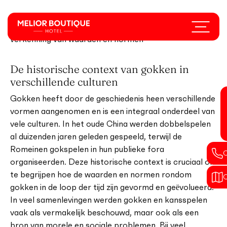
Skip
to
Menu
Culturele invalshoeken op gokken een diepgaande
main
verkenning van waarden en normen
content
De historische context van gokken in
verschillende culturen
Gokken heeft door de geschiedenis heen verschillende
vormen aangenomen en is een integraal onderdeel van
vele culturen. In het oude China werden dobbelspelen
al duizenden jaren geleden gespeeld, terwijl de
Romeinen gokspelen in hun publieke fora
organiseerden. Deze historische context is cruciaal om
te begrijpen hoe de waarden en normen rondom
gokken in de loop der tijd zijn gevormd en geëvolueerd.
In veel samenlevingen werden gokken en kansspelen
vaak als vermakelijk beschouwd, maar ook als een
bron van morele en sociale problemen. Bij veel