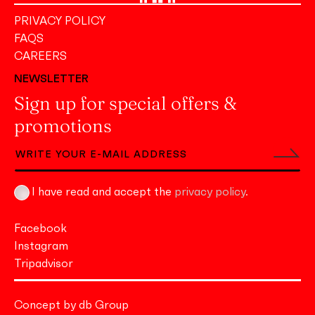
PRIVACY POLICY
FAQS
CAREERS
NEWSLETTER
Sign up for special offers &
promotions
I have read and accept the
privacy policy
.
Facebook
Instagram
Tripadvisor
Concept by db Group