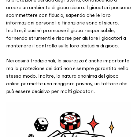
creare un ambiente di gioco sicuro. I giocatori possono
scommettere con fiducia, sapendo che le loro
informazioni personali e finanziarie sono al sicuro.
Inoltre, il casinò promuove il gioco responsabile,
fornendo strumenti e risorse per aiutare i giocatori a
mantenere il controllo sulle loro abitudini di gioco.
Nei casinò tradizionali, la sicurezza è anche importante,
ma la protezione dei dati non è sempre garantita nello
stesso modo. Inoltre, la natura anonima del gioco
online permette una maggiore privacy, un fattore che
può essere decisivo per molti giocatori.