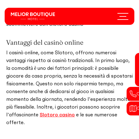
Skip
to
Menu
Casino online o tradizionale dove conviene
main
scommettere con Slotoro casino
content
Vantaggi del casinò online
I casinò online, come Slotoro, offrono numerosi
vantaggi rispetto ai casinò tradizionali. In primo luogo,
la comodità è uno dei fattori principali: è possibile
giocare da casa propria, senza la necessità di spostarsi
fisicamente. Questo non solo risparmia tempo, ma
consente anche di dedicarsi al gioco in qualsiasi
momento della giornata, rendendo l’esperienza molto
più flessibile. Inoltre, i giocatori possono scoprire
l’affascinante
Slotoro casino
e le sue numerose
offerte.