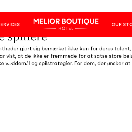
elebrity gamblers
SERVICES
OUR ST
 spillere
theder gjort sig bemærket ikke kun for deres talent, 
r vist, at de ikke er fremmede for at satse store bel
 væddemål og spilstrategier. For dem, der ønsker at 