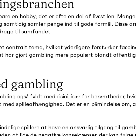
ningsbranchen
re en hobby; det er ofte en del af livsstilen. Mang
og samtidig samler penge ind til gode formål. Disse
drage til samfundet.
centralt tema, hvilket yderligere forstærker fascina
hvilket har gjort gambling mere populært blandt offent
ved gambling
mbling også fyldt med risici, især for berømtheder, hv
 med spilleafhængighed. Det er en påmindelse om, a
delige spillere at have en ansvarlig tilgang til gamb
den at lide de negative konsekvenser, der kan følge