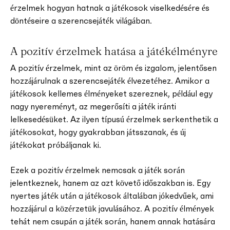
érzelmek hogyan hatnak a játékosok viselkedésére és
döntéseire a szerencsejáték világában.
A pozitív érzelmek hatása a játékélményre
A pozitív érzelmek, mint az öröm és izgalom, jelentősen
hozzájárulnak a szerencsejáték élvezetéhez. Amikor a
játékosok kellemes élményeket szereznek, például egy
nagy nyereményt, az megerősíti a játék iránti
lelkesedésüket. Az ilyen típusú érzelmek serkenthetik a
játékosokat, hogy gyakrabban játsszanak, és új
játékokat próbáljanak ki.
Ezek a pozitív érzelmek nemcsak a játék során
jelentkeznek, hanem az azt követő időszakban is. Egy
nyertes játék után a játékosok általában jókedvűek, ami
hozzájárul a közérzetük javulásához. A pozitív élmények
tehát nem csupán a játék során, hanem annak hatására