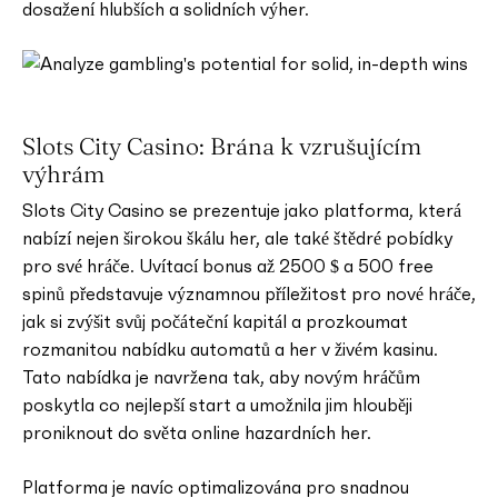
dosažení hlubších a solidních výher.
Slots City Casino: Brána k vzrušujícím
výhrám
Slots City Casino se prezentuje jako platforma, která
nabízí nejen širokou škálu her, ale také štědré pobídky
pro své hráče. Uvítací bonus až 2500 $ a 500 free
spinů představuje významnou příležitost pro nové hráče,
jak si zvýšit svůj počáteční kapitál a prozkoumat
rozmanitou nabídku automatů a her v živém kasinu.
Tato nabídka je navržena tak, aby novým hráčům
poskytla co nejlepší start a umožnila jim hlouběji
proniknout do světa online hazardních her.
Platforma je navíc optimalizována pro snadnou