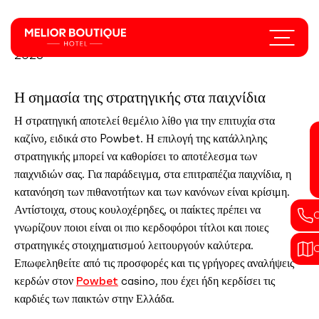
Skip
to
Menu
Advanced Guide to Winning at Powbet Online Casinos
main
2026
content
Η σημασία της στρατηγικής στα παιχνίδια
Η στρατηγική αποτελεί θεμέλιο λίθο για την επιτυχία στα
καζίνο, ειδικά στο Powbet. Η επιλογή της κατάλληλης
στρατηγικής μπορεί να καθορίσει το αποτέλεσμα των
παιχνιδιών σας. Για παράδειγμα, στα επιτραπέζια παιχνίδια, η
κατανόηση των πιθανοτήτων και των κανόνων είναι κρίσιμη.
Αντίστοιχα, στους κουλοχέρηδες, οι παίκτες πρέπει να
γνωρίζουν ποιοι είναι οι πιο κερδοφόροι τίτλοι και ποιες
στρατηγικές στοιχηματισμού λειτουργούν καλύτερα.
Επωφεληθείτε από τις προσφορές και τις γρήγορες αναλήψεις
κερδών στον
Powbet
casino, που έχει ήδη κερδίσει τις
καρδιές των παικτών στην Ελλάδα.