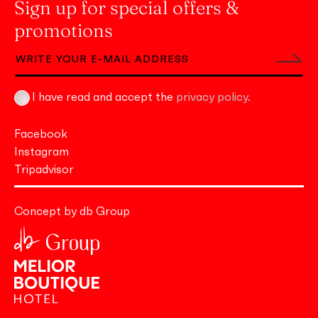
Sign up for special offers &
promotions
I have read and accept the
privacy policy
.
Facebook
Instagram
Tripadvisor
Concept by db Group