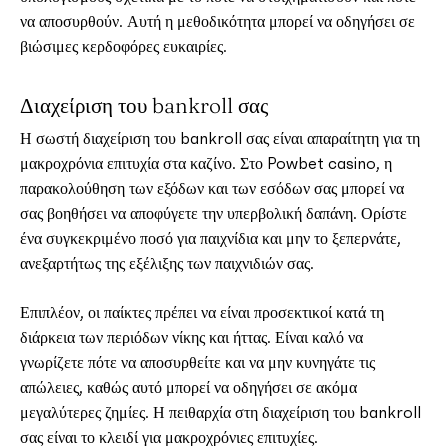
να αποσυρθούν. Αυτή η μεθοδικότητα μπορεί να οδηγήσει σε
βιώσιμες κερδοφόρες ευκαιρίες.
Διαχείριση του bankroll σας
Η σωστή διαχείριση του bankroll σας είναι απαραίτητη για τη
μακροχρόνια επιτυχία στα καζίνο. Στο Powbet casino, η
παρακολούθηση των εξόδων και των εσόδων σας μπορεί να
σας βοηθήσει να αποφύγετε την υπερβολική δαπάνη. Ορίστε
ένα συγκεκριμένο ποσό για παιχνίδια και μην το ξεπερνάτε,
ανεξαρτήτως της εξέλιξης των παιχνιδιών σας.
Επιπλέον, οι παίκτες πρέπει να είναι προσεκτικοί κατά τη
διάρκεια των περιόδων νίκης και ήττας. Είναι καλό να
γνωρίζετε πότε να αποσυρθείτε και να μην κυνηγάτε τις
απώλειες, καθώς αυτό μπορεί να οδηγήσει σε ακόμα
μεγαλύτερες ζημίες. Η πειθαρχία στη διαχείριση του bankroll
σας είναι το κλειδί για μακροχρόνιες επιτυχίες.