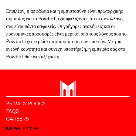
Επιπλέον, η ασφάλεια και η εμπιστοσύνη είναι πρωταρχικής
σημασίας για το Powbet, εξασφαλίζοντας ότι οι συναλλαγές
σας είναι πάντα ασφαλείς. Οι γρήγορες αναλήψεις και οι
προνομιακές προσφορές είναι μερικοί από τους λόγους που το
Powbet έχει κερδίσει την προτίμηση των παικτών. Με μια
ενεργή κοινότητα και συνεχή υποστήριξη, η εμπειρία σας στο
Powbet θα είναι αξέχαστη.
PRIVACY POLICY
FAQS
CAREERS
NEWSLETTER