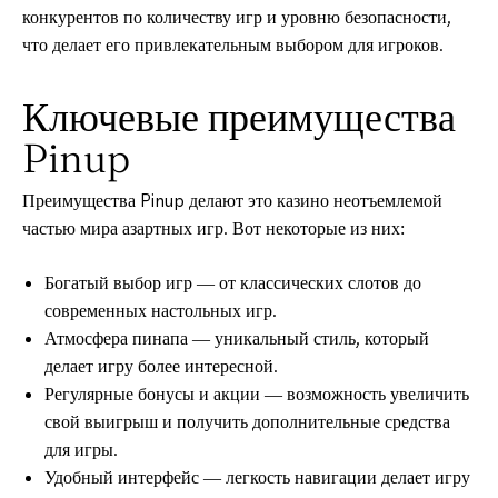
конкурентов по количеству игр и уровню безопасности,
что делает его привлекательным выбором для игроков.
Ключевые преимущества
Pinup
Преимущества Pinup делают это казино неотъемлемой
частью мира азартных игр. Вот некоторые из них:
Богатый выбор игр — от классических слотов до
современных настольных игр.
Атмосфера пинапа — уникальный стиль, который
делает игру более интересной.
Регулярные бонусы и акции — возможность увеличить
свой выигрыш и получить дополнительные средства
для игры.
Удобный интерфейс — легкость навигации делает игру