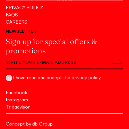
PRIVACY POLICY
FAQS
CAREERS
NEWSLETTER
Sign up for special offers &
promotions
I have read and accept the
privacy policy
.
Facebook
Instagram
Tripadvisor
Concept by db Group