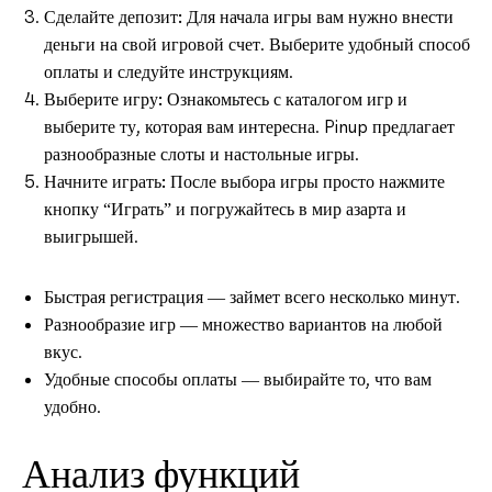
Сделайте депозит:
Для начала игры вам нужно внести
деньги на свой игровой счет. Выберите удобный способ
оплаты и следуйте инструкциям.
Выберите игру:
Ознакомьтесь с каталогом игр и
выберите ту, которая вам интересна. Pinup предлагает
разнообразные слоты и настольные игры.
Начните играть:
После выбора игры просто нажмите
кнопку “Играть” и погружайтесь в мир азарта и
выигрышей.
Быстрая регистрация — займет всего несколько минут.
Разнообразие игр — множество вариантов на любой
вкус.
Удобные способы оплаты — выбирайте то, что вам
удобно.
Анализ функций