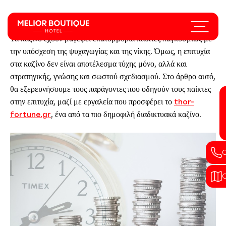
Skip
to
Menu
main
Τα καζίνο έχουν μαγέψει εκατομμύρια παίκτες παγκοσμίως με
content
την υπόσχεση της ψυχαγωγίας και της νίκης. Όμως, η επιτυχία
στα καζίνο δεν είναι αποτέλεσμα τύχης μόνο, αλλά και
στρατηγικής, γνώσης και σωστού σχεδιασμού. Στο άρθρο αυτό,
θα εξερευνήσουμε τους παράγοντες που οδηγούν τους παίκτες
στην επιτυχία, μαζί με εργαλεία που προσφέρει το
thor-
fortune.gr
, ένα από τα πιο δημοφιλή διαδικτυακά καζίνο.