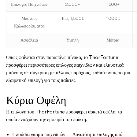
Επιλογές Παιχνιδιών
2,000+
1,500+
Μπόνους
Έως 1,500€
1,000€
Καλωσορίσματος
Ασφάλεια
Υψηλή
Μέτρια
Όπως φαίνεται στον παραπάνω πίνακα, το ThorFortune
προσφέρει περισσότερες επιλογές παιχνιδιών και ελκυστικά
μπόνους σε σύγκριση με άλλους παρόχους, καθιστώντας το μια
εξαιρετική επιλογή για τους παίκτες.
Κύρια Οφέλη
Η επιλογή του ThorFortune προσφέρει αρκετά οφέλη, τα
οποία ενισχύουν την εμπειρία του παίκτη.
Πλούσια γκάμα παιχνιδιών — Δυνατότητα επιλογής από