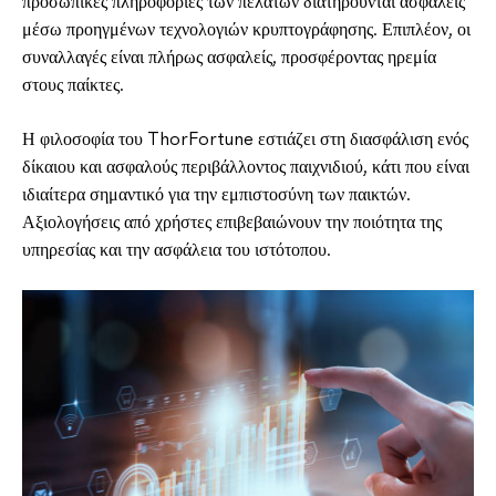
προσωπικές πληροφορίες των πελατών διατηρούνται ασφαλείς
μέσω προηγμένων τεχνολογιών κρυπτογράφησης. Επιπλέον, οι
συναλλαγές είναι πλήρως ασφαλείς, προσφέροντας ηρεμία
στους παίκτες.
Η φιλοσοφία του ThorFortune εστιάζει στη διασφάλιση ενός
δίκαιου και ασφαλούς περιβάλλοντος παιχνιδιού, κάτι που είναι
ιδιαίτερα σημαντικό για την εμπιστοσύνη των παικτών.
Αξιολογήσεις από χρήστες επιβεβαιώνουν την ποιότητα της
υπηρεσίας και την ασφάλεια του ιστότοπου.